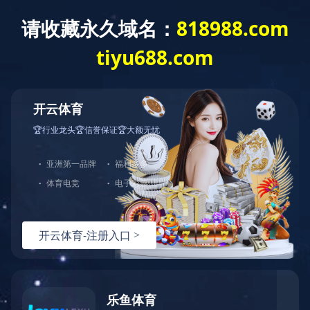
米兰体育
米兰体育
资讯中心
随米兰体育-米兰(中国)官网 游世界
新加坡
第7站
米兰体育-米兰(中国)官网 游世界
Journey
第7站