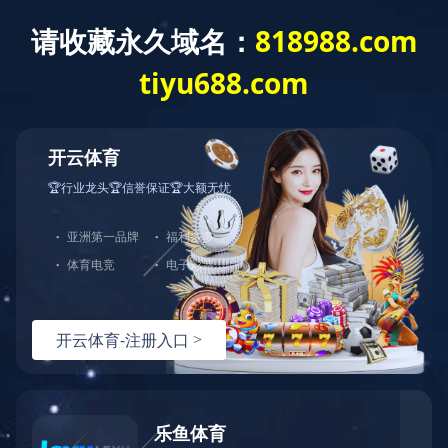
米兰体育
米兰体育
加盟专区
加盟契机
加盟专区
Join.
加盟契机
经销商管理细则
联服中心
沙龙介绍
加盟概述
加盟条件
加盟须知