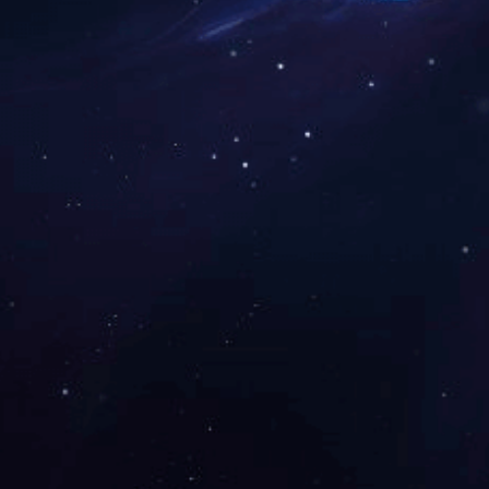
- 撒播美丽·奉献健康 -