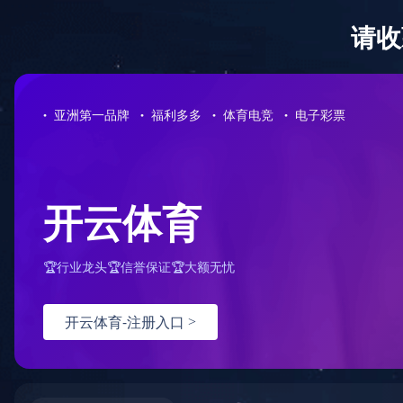
米兰体育
网站米兰体育
加盟专区
下载
加盟专区
Join.