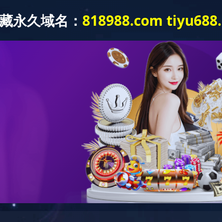
米兰体育-米兰(中国)官网
产品中心
资讯中心
专区
加盟契机
经销商管理细