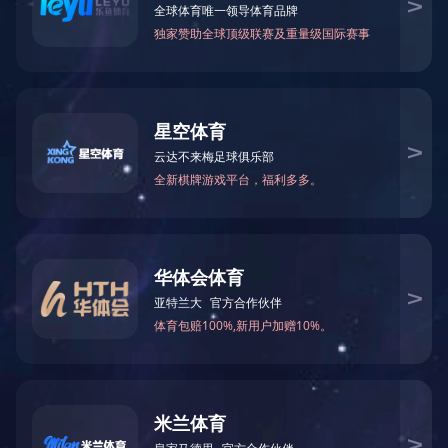
随米兰体育-米
- 撒播美丽·奉献健康 -
兰(中国)官网
公益基金会
游世界
米兰体育-米兰(中国)官网
产品中心
资讯中心
加盟专区
下载专区
COPYRIGHT©2024 米兰体育-米兰(中国)官网
法律声明
网站地图