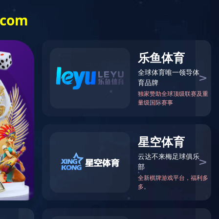
公益基金会
米兰体育
法律声明
官网 官方网站即时刊登的通告，并且遵守有关互联网及本网站
条件及通告。