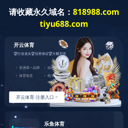
米兰体育
米兰体育
资讯中心
随米兰体育-米兰(中国)官网 游世界
迪拜
第33站
米兰体育-米兰(中国)官网 游世界
Journey
第33站
第20站
第10站