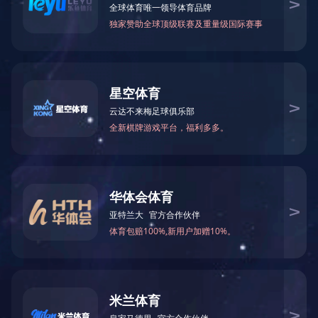
2020年 第33站 迪拜
1
随米兰体育-米
- 撒播美丽·奉献健康 -
兰(中国)官网
公益基金会
游世界
米兰体育-米兰(中国)官网
产品中心