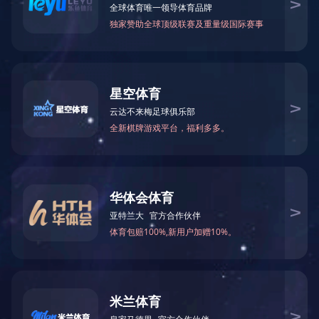
指示灯(3个绿色的，2个红色的)闪亮。用探头在
已涂胶的皮肤上进行操作。面档和体档的工作
时间已自动设定，面档工作时间为10分钟，体
档工作时间为20分钟，如果在设定的工作时间
之内想改变工作状态(面档换成体档)，按关闭
(OFF)键，再按体档(BODY)键。美容完毕，拔
除变压器插头后，取下探头以洁净湿布擦净。
产品编号：
10612
产品配备：行动美容院专用包、米兰体育-米兰
(中国)官网 超音波美容仪、米兰体育-米兰(中
国)官网 玻妃脸部凝胶、米兰体育-米兰(中国)官
网 玻妃体用凝胶、玻妃活性金护肤系列、瑞诺
丝精油系列礼盒、
玻妃水润面膜、米兰体育-米兰(中国)官网 玻妃
紧致霜、活性金修护面膜、
活性金舒缓精粹油
产品价格：
6480
元
/
套