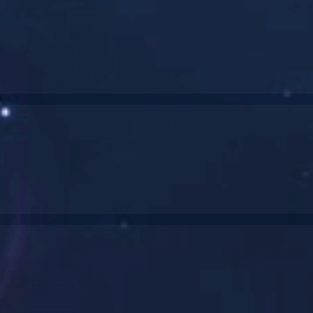
4. 多场景适用，便捷体验
核心成分及功效：
1. 欧洲七叶树籽提取物：
2. 香叶天竺葵油：调节肌
3. 薰衣草油：舒展肌肤感
4. 人参根提取物：辅助增
产品规格：270g/支
产品售价：300元/支
产品净额：210