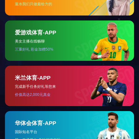
随米兰体育-米
- 撒播美丽·奉献健康 -
兰(中国)官网
公益基金会
游世界
米兰体育-米兰(中国)官网
产品中心