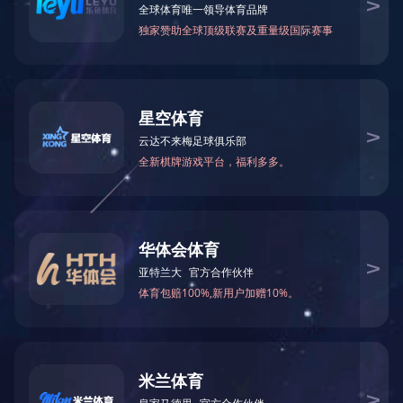
肽」为纳米金与五肽成分擦出的美丽
邂逅，金箔帮助营养成分快速被肌肤
吸收，细致润泽肌肤，呵护肌肤，锁
住水分，展现弹力与嫩滑。
产品编号：10584
产品规格：4款/套
产品价格：580元/套