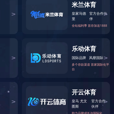
米兰体育-米兰(中国)官网 玻妃
润妍赋活洁面...