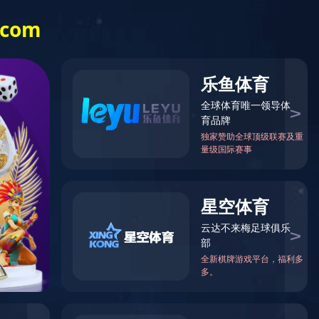
公益基金会
米兰体育
产品中心
护肤产品
居生活
个人清洁
家居生活清洁