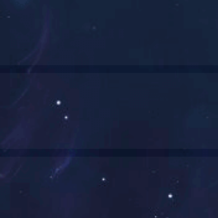
米兰体育-米兰(中国)官网 玻妃
润妍赋活保湿...